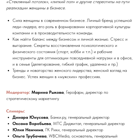
«Стеклянный потолок», «липкий пол» и другие стереотипы на пути
реализации женщины в бизнесе.
Сила женщины в современном бизнесе. Личный бренд успешной
леди–лидера, его роль в формировании корпоративной культуры
компании и в производительности команды.
Как найти баланс между бизнесом и личной жизнью. Стресс и
выгорание. Секреты восстановления психологического и
физического состояния (спорт, хобби и т.п.) и рабочие
инструменты для оптимизации повседневной нагрузки и в офисе,
и в семье (делегирование, гибкий график, удаленка и пр.)
Тренды и новаторство женского лидерства, женский взгляд на
бизнес. Успех женщин в «мужских» профессиях.
Модератор:
Марина Рыкова
, Герофарм, директор по
стратегическому маркетингу
Спикеры:
Динара Юнусова
, Банки.ру, генеральный директор
Оксана Воробьева
, МТС Диджитал, генеральный директор
Юлия Немчина
, ГК Рики, генеральный директор
Ольга Трубачева
, WBCMedia, основатель, генеральный